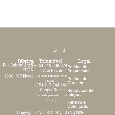
Fábrica
Telemóvel
Legal
Rua Gabriel Ançã,
+351 919 508 774
Política de
Nº7 B
– Ana Rocha
Privacidade
3830-197 Ílhavo
(Chamada para rede móvel
Política de
nacional)
Cookies
+351 917 344 149
– Gaspar Rocha
Resolução de
Litígios
(Chamada para rede móvel
nacional)
Termos e
Condições
Copyright © A.G.ROCHA, LDA. | 2026